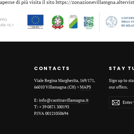
aperne di più visita il sito
https://zonazionevillamgna.altervist
CONTACTS
STAY T
Viale Regina Margherita, 169/171,
Sign up to st
66010 Villamagna (CH) >
MAPS
our offers.
ENTER
E:
info@cantinavillamagna.it
YOUR
T: + 39 0871 300193
EMAIL
P.IVA 00121050694